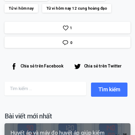
Tử vi hôm nay
Tử vi hôm nay 12 cung hoàng đạo
1
0
Chia sẻ trên Facebook
Chia sẻ trên Twitter
Search for:
Bài viết mới nhất
Huyết áp và máy đo huyết áp giúp kiểm
3
5