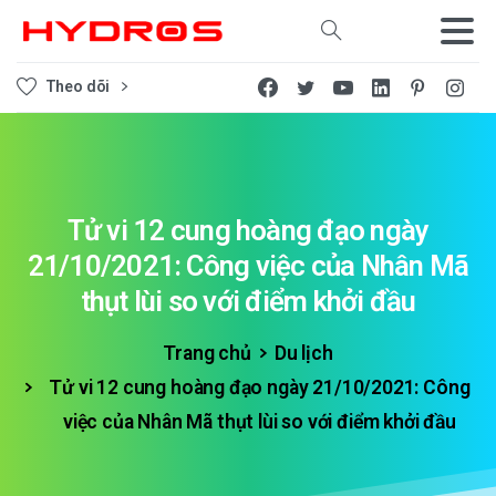
Tìm kiếm
Theo dõi
Tử
vi
12
cung
hoàng
đạo
ngày
21/10/2021:
Công
việc
của
Nhân
Mã
thụt
lùi
so
với
điểm
khởi
đầu
Trang chủ
Du lịch
Tử vi 12 cung hoàng đạo ngày 21/10/2021: Công
việc của Nhân Mã thụt lùi so với điểm khởi đầu