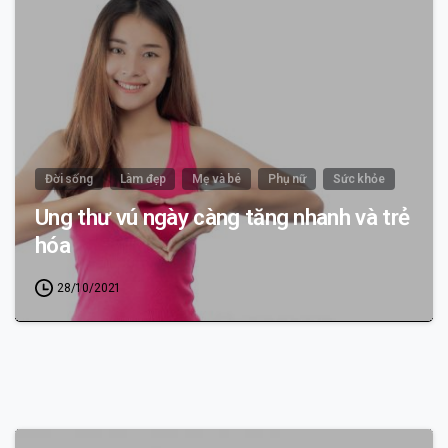
Đời sống
Làm đẹp
Mẹ và bé
Phụ nữ
Sức khỏe
Ung thư vú ngày càng tăng nhanh và trẻ
hóa
28/10/2021