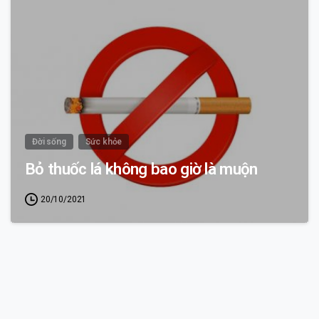
0
Đời sống
Sức khỏe
Bỏ thuốc lá không bao giờ là muộn
20/10/2021