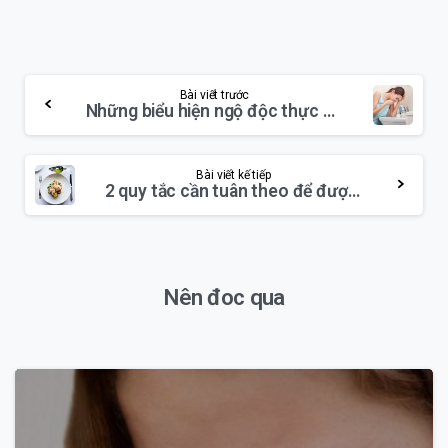
Continue
Bài viết trước
Những biểu hiện ngộ độc thực phẩm và biện pháp xử lý ban đầu cực kỳ quan trọng
Reading
Bài viết kế tiếp
2 quy tắc cần tuân theo để được ăn ngon mà vẫn giảm cân
Nên đoc qua
1