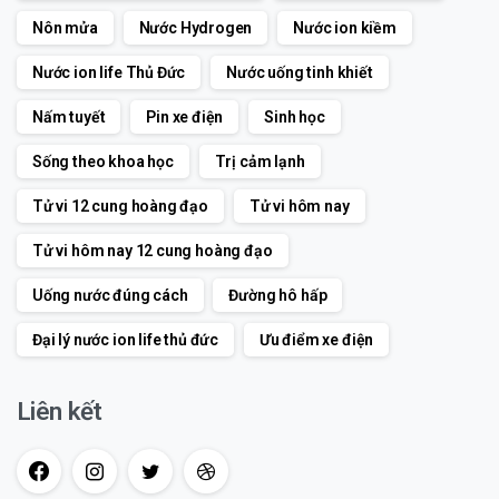
Nôn mửa
Nước Hydrogen
Nước ion kiềm
Nước ion life Thủ Đức
Nước uống tinh khiết
Nấm tuyết
Pin xe điện
Sinh học
Sống theo khoa học
Trị cảm lạnh
Tử vi 12 cung hoàng đạo
Tử vi hôm nay
Tử vi hôm nay 12 cung hoàng đạo
Uống nước đúng cách
Đường hô hấp
Đại lý nước ion life thủ đức
Ưu điểm xe điện
Liên kết