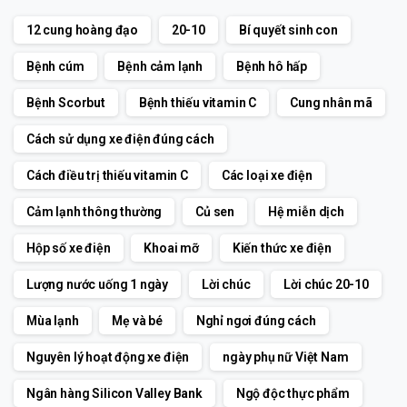
12 cung hoàng đạo
20-10
Bí quyết sinh con
Bệnh cúm
Bệnh cảm lạnh
Bệnh hô hấp
Bệnh Scorbut
Bệnh thiếu vitamin C
Cung nhân mã
Cách sử dụng xe điện đúng cách
Cách điều trị thiếu vitamin C
Các loại xe điện
Cảm lạnh thông thường
Củ sen
Hệ miễn dịch
Hộp số xe điện
Khoai mỡ
Kiến thức xe điện
Lượng nước uống 1 ngày
Lời chúc
Lời chúc 20-10
Mùa lạnh
Mẹ và bé
Nghỉ ngơi đúng cách
Nguyên lý hoạt động xe điện
ngày phụ nữ Việt Nam
Ngân hàng Silicon Valley Bank
Ngộ độc thực phẩm