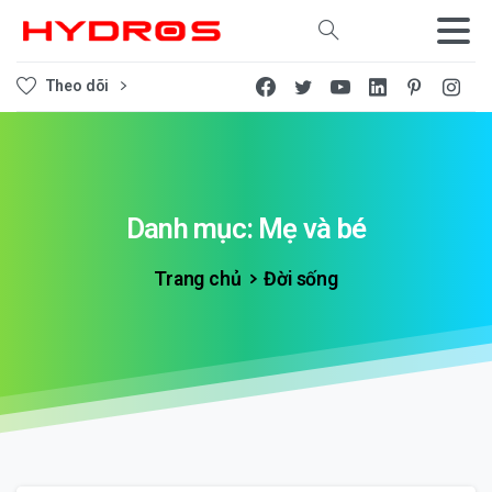
Tìm kiếm
Theo dõi
Danh
mục:
Mẹ
và
bé
Trang chủ
Đời sống