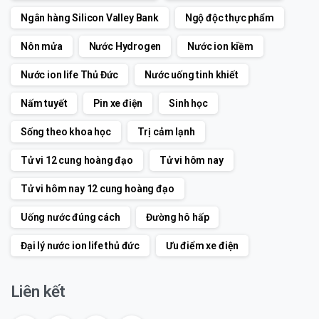
Ngân hàng Silicon Valley Bank
Ngộ độc thực phẩm
Nôn mửa
Nước Hydrogen
Nước ion kiềm
Nước ion life Thủ Đức
Nước uống tinh khiết
Nấm tuyết
Pin xe điện
Sinh học
Sống theo khoa học
Trị cảm lạnh
Tử vi 12 cung hoàng đạo
Tử vi hôm nay
Tử vi hôm nay 12 cung hoàng đạo
Uống nước đúng cách
Đường hô hấp
Đại lý nước ion life thủ đức
Ưu điểm xe điện
Liên kết