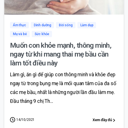
0
1
Ẩm thực
Dinh dưỡng
Đời sống
Làm đẹp
Mẹ và bé
Sức khỏe
Muốn con khỏe mạnh, thông minh,
ngay từ khi mang thai mẹ bầu cần
làm tốt điều này
Làm gì, ăn gì để giúp con thông minh và khỏe đẹp
ngay từ trong bụng mẹ là mối quan tâm của đa số
các mẹ bầu, nhất là những người lần đầu làm mẹ.
Đầu tháng 9 chị Th...
14/10/2021
Xem đầy đủ