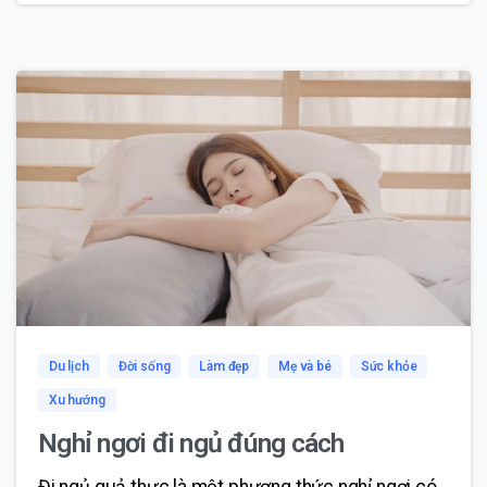
0
1
Du lịch
Đời sống
Làm đẹp
Mẹ và bé
Sức khỏe
Xu hướng
Nghỉ ngơi đi ngủ đúng cách