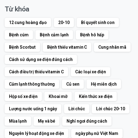
Từ khóa
12 cung hoàng đạo
20-10
Bí quyết sinh con
Bệnh cúm
Bệnh cảm lạnh
Bệnh hô hấp
Bệnh Scorbut
Bệnh thiếu vitamin C
Cung nhân mã
Cách sử dụng xe điện đúng cách
Cách điều trị thiếu vitamin C
Các loại xe điện
Cảm lạnh thông thường
Củ sen
Hệ miễn dịch
Hộp số xe điện
Khoai mỡ
Kiến thức xe điện
Lượng nước uống 1 ngày
Lời chúc
Lời chúc 20-10
Mùa lạnh
Mẹ và bé
Nghỉ ngơi đúng cách
Nguyên lý hoạt động xe điện
ngày phụ nữ Việt Nam