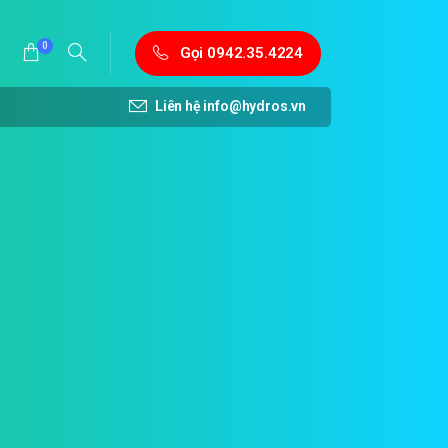
0
Gọi 0942.35.4224
Liên hệ
info@hydros.vn