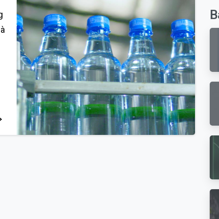
B
g
và
0
0