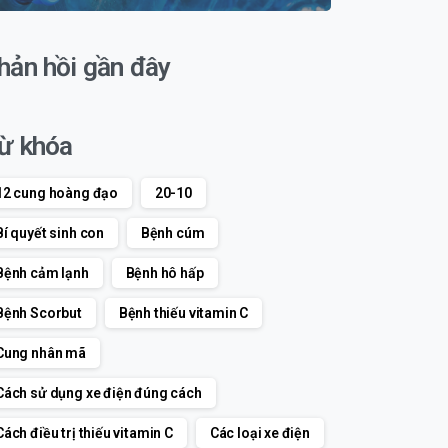
hản hồi gần đây
ừ khóa
12 cung hoàng đạo
20-10
Bí quyết sinh con
Bệnh cúm
Bệnh cảm lạnh
Bệnh hô hấp
Bệnh Scorbut
Bệnh thiếu vitamin C
Cung nhân mã
Cách sử dụng xe điện đúng cách
Cách điều trị thiếu vitamin C
Các loại xe điện