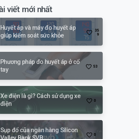
ài viết mới nhất
Huyết áp và máy đo huyết áp
3
5
giúp kiểm soát sức khỏe
9
Phương pháp đo huyết áp ở cổ
5
3
tay
Xe điện là gì? Cách sử dụng xe
0
điện
Sụp đổ của ngân hàng Silicon
0
Valley Bank SVB