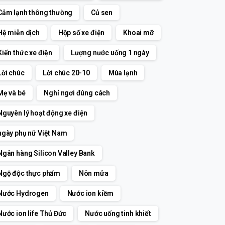
Cảm lạnh thông thường
Củ sen
Hệ miễn dịch
Hộp số xe điện
Khoai mỡ
Kiến thức xe điện
Lượng nước uống 1 ngày
Lời chúc
Lời chúc 20-10
Mùa lạnh
Mẹ và bé
Nghỉ ngơi đúng cách
Nguyên lý hoạt động xe điện
ngày phụ nữ Việt Nam
Ngân hàng Silicon Valley Bank
Ngộ độc thực phẩm
Nôn mửa
Nước Hydrogen
Nước ion kiềm
Nước ion life Thủ Đức
Nước uống tinh khiết