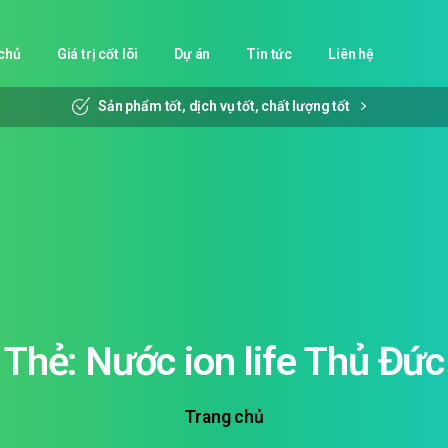
chủ
Giá trị cốt lõi
Dự án
Tin tức
Liên hệ
Sản phẩm tốt, dịch vụ tốt, chất lượng tốt
Thẻ:
Nước
ion
life
Thủ
Đức
Trang chủ