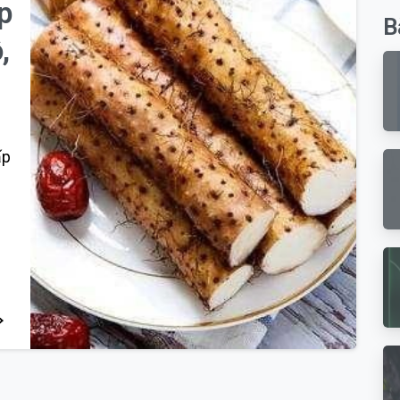
p
B
,
ấp
0
0