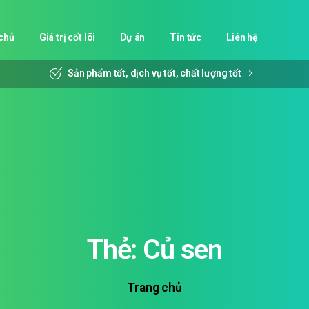
chủ
Giá trị cốt lõi
Dự án
Tin tức
Liên hệ
Sản phẩm tốt, dịch vụ tốt, chất lượng tốt
Thẻ:
Củ
sen
Trang chủ