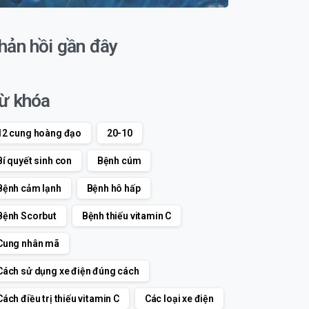
hản hồi gần đây
ừ khóa
12 cung hoàng đạo
20-10
Bí quyết sinh con
Bệnh cúm
Bệnh cảm lạnh
Bệnh hô hấp
Bệnh Scorbut
Bệnh thiếu vitamin C
Cung nhân mã
Cách sử dụng xe điện đúng cách
Cách điều trị thiếu vitamin C
Các loại xe điện