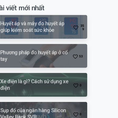
ài viết mới nhất
Huyết áp và máy đo huyết áp
3
5
giúp kiểm soát sức khỏe
9
Phương pháp đo huyết áp ở cổ
5
3
tay
Xe điện là gì? Cách sử dụng xe
0
điện
Sụp đổ của ngân hàng Silicon
0
Valley Bank SVB