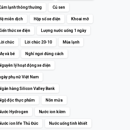
Cảm lạnh thông thường
Củ sen
Hệ miễn dịch
Hộp số xe điện
Khoai mỡ
Kiến thức xe điện
Lượng nước uống 1 ngày
Lời chúc
Lời chúc 20-10
Mùa lạnh
Mẹ và bé
Nghỉ ngơi đúng cách
Nguyên lý hoạt động xe điện
ngày phụ nữ Việt Nam
Ngân hàng Silicon Valley Bank
Ngộ độc thực phẩm
Nôn mửa
Nước Hydrogen
Nước ion kiềm
Nước ion life Thủ Đức
Nước uống tinh khiết