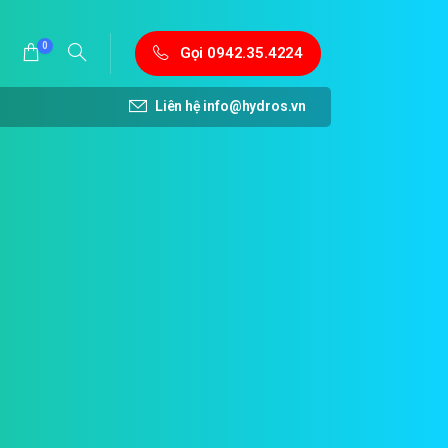
0
Gọi 0942.35.4224
Liên hệ
info@hydros.vn