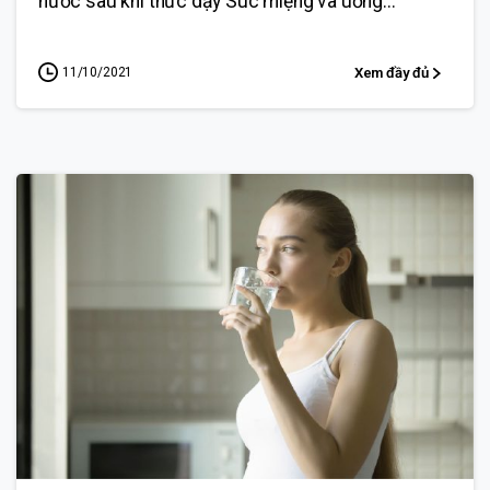
nước sau khi thức dậy Súc miệng và uống...
11/10/2021
Xem đầy đủ
0
0