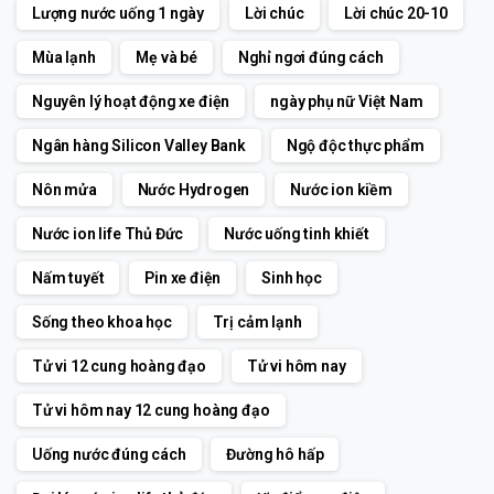
Lượng nước uống 1 ngày
Lời chúc
Lời chúc 20-10
Mùa lạnh
Mẹ và bé
Nghỉ ngơi đúng cách
Nguyên lý hoạt động xe điện
ngày phụ nữ Việt Nam
Ngân hàng Silicon Valley Bank
Ngộ độc thực phẩm
Nôn mửa
Nước Hydrogen
Nước ion kiềm
Nước ion life Thủ Đức
Nước uống tinh khiết
Nấm tuyết
Pin xe điện
Sinh học
Sống theo khoa học
Trị cảm lạnh
Tử vi 12 cung hoàng đạo
Tử vi hôm nay
Tử vi hôm nay 12 cung hoàng đạo
Uống nước đúng cách
Đường hô hấp