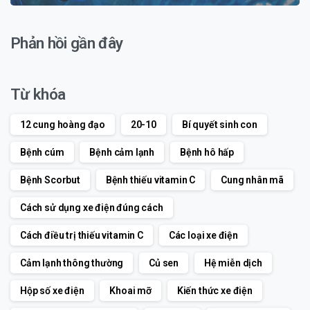
Phản hồi gần đây
Từ khóa
12 cung hoàng đạo
20-10
Bí quyết sinh con
Bệnh cúm
Bệnh cảm lạnh
Bệnh hô hấp
Bệnh Scorbut
Bệnh thiếu vitamin C
Cung nhân mã
Cách sử dụng xe điện đúng cách
Cách điều trị thiếu vitamin C
Các loại xe điện
Cảm lạnh thông thường
Củ sen
Hệ miễn dịch
Hộp số xe điện
Khoai mỡ
Kiến thức xe điện