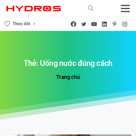
Tìm kiếm
Theo dõi
Thẻ:
Uống
nước
đúng
cách
Trang chủ