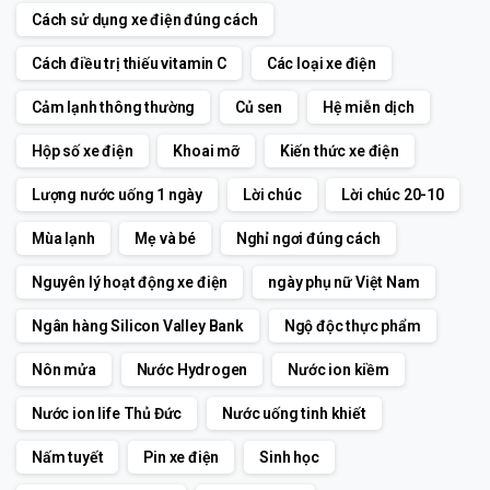
Cách sử dụng xe điện đúng cách
Cách điều trị thiếu vitamin C
Các loại xe điện
Cảm lạnh thông thường
Củ sen
Hệ miễn dịch
Hộp số xe điện
Khoai mỡ
Kiến thức xe điện
Lượng nước uống 1 ngày
Lời chúc
Lời chúc 20-10
Mùa lạnh
Mẹ và bé
Nghỉ ngơi đúng cách
Nguyên lý hoạt động xe điện
ngày phụ nữ Việt Nam
Ngân hàng Silicon Valley Bank
Ngộ độc thực phẩm
Nôn mửa
Nước Hydrogen
Nước ion kiềm
Nước ion life Thủ Đức
Nước uống tinh khiết
Nấm tuyết
Pin xe điện
Sinh học