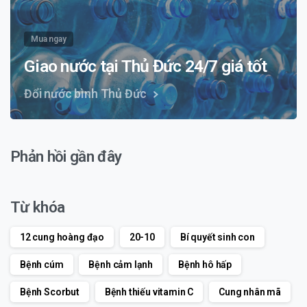
Mua ngay
Giao nước tại Thủ Đức 24/7 giá tốt
Đổi nước bình Thủ Đức
Phản hồi gần đây
Từ khóa
12 cung hoàng đạo
20-10
Bí quyết sinh con
Bệnh cúm
Bệnh cảm lạnh
Bệnh hô hấp
Bệnh Scorbut
Bệnh thiếu vitamin C
Cung nhân mã