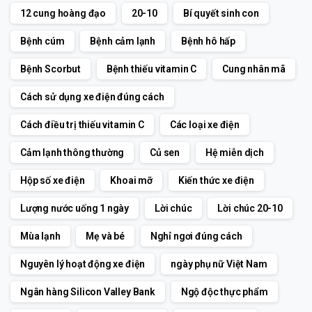
12 cung hoàng đạo
20-10
Bí quyết sinh con
Bệnh cúm
Bệnh cảm lạnh
Bệnh hô hấp
Bệnh Scorbut
Bệnh thiếu vitamin C
Cung nhân mã
Cách sử dụng xe điện đúng cách
Cách điều trị thiếu vitamin C
Các loại xe điện
Cảm lạnh thông thường
Củ sen
Hệ miễn dịch
Hộp số xe điện
Khoai mỡ
Kiến thức xe điện
Lượng nước uống 1 ngày
Lời chúc
Lời chúc 20-10
Mùa lạnh
Mẹ và bé
Nghỉ ngơi đúng cách
Nguyên lý hoạt động xe điện
ngày phụ nữ Việt Nam
Ngân hàng Silicon Valley Bank
Ngộ độc thực phẩm