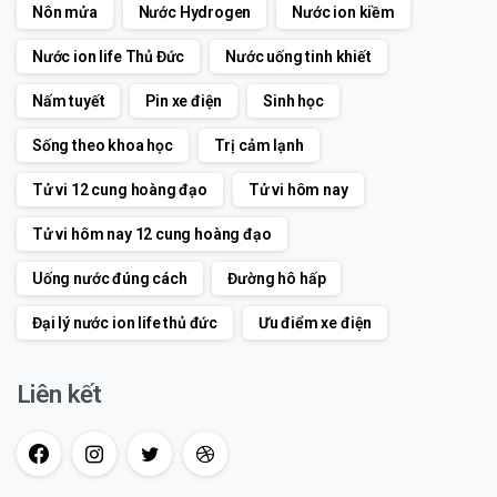
Nôn mửa
Nước Hydrogen
Nước ion kiềm
Nước ion life Thủ Đức
Nước uống tinh khiết
Nấm tuyết
Pin xe điện
Sinh học
Sống theo khoa học
Trị cảm lạnh
Tử vi 12 cung hoàng đạo
Tử vi hôm nay
Tử vi hôm nay 12 cung hoàng đạo
Uống nước đúng cách
Đường hô hấp
Đại lý nước ion life thủ đức
Ưu điểm xe điện
Liên kết